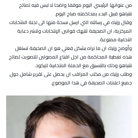
من عنوانها الرئيسي اليوم موقفا واضحا لا لبس فيه لصالح
نتنياهو قبيل البدء بمحاكمته صباح اليوم.
وقال رزنيك في رسالته التي ارسل نسخة منها الى لجنة الانتخابات
المركزية، ان الصحيفة تنتهك قوانين الإنتخابات وتنشر دعاية
انتخابية ممنوعة.
وأوضح رزنيك ان ما نراه بشكل فعلي هو ان الصحيفة تستغل
هذه تغطية المحاكمة من اجل اقناع المصوتين للتصويت لصالح
نتنياهو وذلك بالتنسيق مع الحملة الانتخابية لليكود.
وطلب رزنيك من مكتب المراقب ان يحصل على تقرير شامل حول
جميع اعلانات الصحيفة في هذا الموضوع.