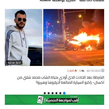
‫مقالات ذات صلة‬
‫‫المزيد بواسطة‬ ‬ ADMIN
اخبار محليه
2٬408
0
30/10/2022
الشرطة: بعد الحادث الذي أودى بحياة الشاب محمد شلبي من
اكسال- راكبو السيارة الضالعة أحرقوها وهربوا!