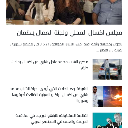
مجلس اكسال المحلي ولجنة العمال ينظمان
باجواء رمضانية رائعة اقيم امس الاثنين الموافق 3.5.21 في مطعم سهارى
بقرية نين افطار …
مصرع الشاب محمد عادل شلبي من اكسال بحادث
طرق
الشرطة: بعد الحادث الذي أودى بحياة الشاب محمد
شلبي من اكسال- راكبو السيارة الضالعة أحرقوها
وهربوا!
القائمة المشتركة: نتنياهو غير جاد في مكافحة
الجريمة والعنف في المجتمع العربي