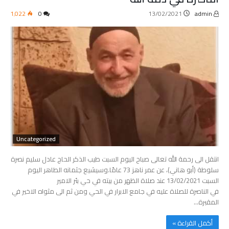
1٬022
0
13/02/2021
admin
Uncategorized
انتقل الى رحمة الله تعالى صباح اليوم السبت طيب الذكر الحاج عادل سليم نصرة
سلوطة (أبو هاني)، عن عمر ناهز 73 عامًا.وسيشيع جثمانه الطاهر اليوم
السبت 13/02/2021 عند صلاة الظهر من بيته في حي بئر الامير
في الناصرة للصلاة عليه في جامع الابرار في الحي ومن ثم الى مثواه الاخير في
المقبرة…
‫أكمل القراءة »‬