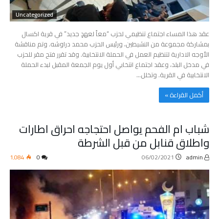
Uncategorized
عقد هذا المساء اجتماع تنظيمي لحزب “معاً لعهدٍ جديد” في قرية اكسال
بمشاركة مجموعة من النشيطين، ورئيس الحزب محمد دراوشه. وتم مناقشة
الأوجه الادارية لتنظيم العمل في الحملة الانتخابية. وقد تقرر فتح مقر للحزب
في مدخل البلد، وعقد اجتماع انتخابي أول يوم الجمعة المقبل لبدء الحملة
الانتخابية في القرية. وتخلل…
‫أكمل القراءة »‬
شباب ام الفحم يواصل احتجاجه احراق اطارات
واطلاق قنابل من قبل الشرطة
1٬084
0
06/02/2021
admin