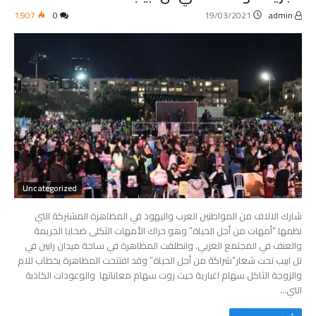
1٬907
0
19/03/2021
admin
Uncategorized
شارك الالاف من المواطنين العرب واليهود في المظاهرة المشتركة التي
نظمها “أمهات من أجل الحياة” وهو حراك الأمهات الثكلى ضحايا الجريمة
والعنف في المجتمع العربي. وانطلقت المظاهرة في ساحة ميدان رابين في
تل ابيب تحت شعار”شراكة من أجل الحياة” وقد افتتحت المظاهرة بخطاب للام
والزوجة الثاكل سهام اغبارية حيث روت سهام معاناتها والوعودات الكاذبة
التي…