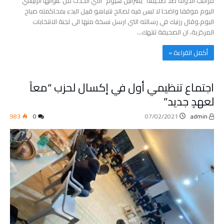
مراقب الدولة ضد صحيفة” يسرائيل هيوم” التي اتخذت من عنوانها الرئيسي
اليوم موقفا واضحا لا لبس فيه لصالح نتنياهو قبيل البدء بمحاكمته صباح
اليوم.وقال رزنيك في رسالته التي ارسل نسخة منها الى لجنة الانتخابات
المركزية، ان الصحيفة تنتهك…
‫أكمل القراءة »‬
اجتماع تنظيمي أول في إكسال لحزب “معاً
لعهدٍ جديد”
983
0
07/02/2021
admin