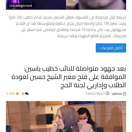
Uncategorized
جريمة قتل مزدوجة في قلنسوة: مقتل الشابين محمد شاكر خطيب (22 عام)
وليث نصرة (19 عام) واصابة اخران بجراح خطيرة ومتوسطة بعد ان اقتحم
مجهولون بيت كان بداخله 15 شخصا، واطلاق الرصاص مما اسفر عن
الجريمة… المجرم قطع الكهرباء ونفذ جريمته
‫أكمل القراءة »‬
بعد جهود متواصلة للنائب خطيب ياسين:
الموافقة على فتح معبر الشيخ حسين لعودة
الطلاب وإداريي لجنة الحج
1٬159
0
13/02/2021
admin