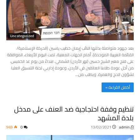
Uncategorized
بعد جهود متواصلة بذلتها النائب إيمان خطيب ياسين (الحركة الإسلامية/
القائمة العربية الموحدة)، أمام الجهات المعنية، تمت اليوم الأربعاء، الموافقة
على فتح معبر الشيخ حسين (نهر الأردن) الشمالي، ابتداءً من يوم غد الخميس،
من أجل عودة طلابنا العالقين في الأردن، وعودة إداريي لجنة التنسيق العليا
لشؤون الحج والعمرة. ويطلب من…
‫أكمل القراءة »‬
تنظيم وقفة احتجاجية ضد العنف على مدخل
بلدة المشهد
969
0
13/02/2021
admin