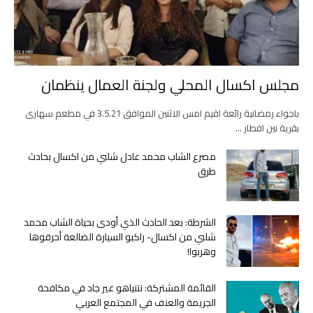
مجلس اكسال المحلي ولجنة العمال ينظمان
باجواء رمضانية رائعة اقيم امس الاثنين الموافق 3.5.21 في مطعم سهارى
بقرية نين افطار …
مصرع الشاب محمد عادل شلبي من اكسال بحادث
طرق
الشرطة: بعد الحادث الذي أودى بحياة الشاب محمد
شلبي من اكسال- راكبو السيارة الضالعة أحرقوها
وهربوا!
القائمة المشتركة: نتنياهو غير جاد في مكافحة
الجريمة والعنف في المجتمع العربي