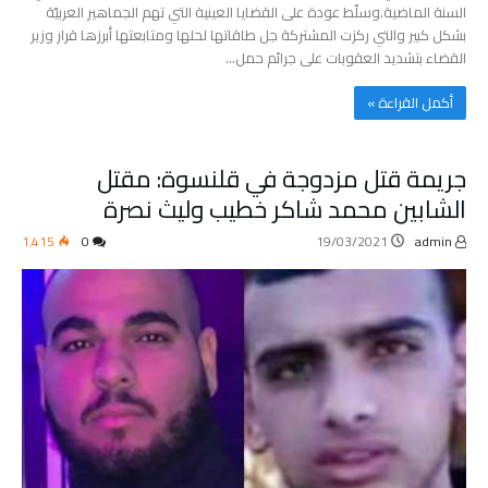
السنة الماضية.وسلّط عودة على القضايا العينية التي تهم الجماهير العربيّة
بشكل كبير والتي ركزت المشتركة جل طاقاتها لحلها ومتابعتها أبرزها قرار وزير
القضاء بتشديد العقوبات على جرائم حمل…
‫أكمل القراءة »‬
جريمة قتل مزدوجة في قلنسوة: مقتل
الشابين محمد شاكر خطيب وليث نصرة
1٬415
0
19/03/2021
admin