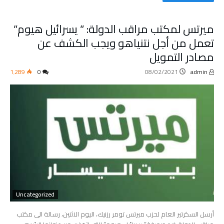
ميرتس لمكتب مراقب الدولة: ” يسرائيل هيوم”
تعمل من أجل نتنياهو ويجب الكشف عن
مصادر التمويل
1٬289
0
08/02/2021
admin
Uncategorized
أرسل السكرتير العام لحزب ميرتس تومر رزنيك، اليوم الاثنين، رسالة الى مكتب