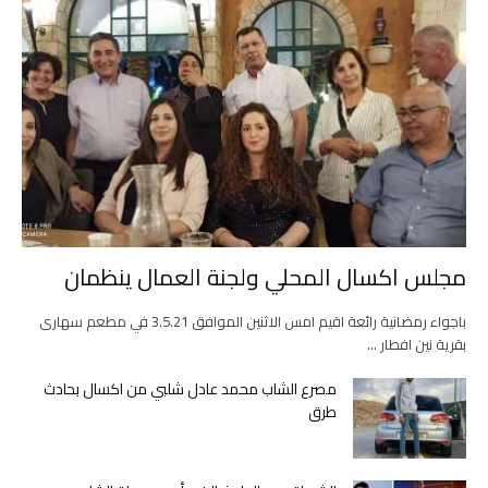
مجلس اكسال المحلي ولجنة العمال ينظمان
باجواء رمضانية رائعة اقيم امس الاثنين الموافق 3.5.21 في مطعم سهارى
بقرية نين افطار …
مصرع الشاب محمد عادل شلبي من اكسال بحادث
طرق