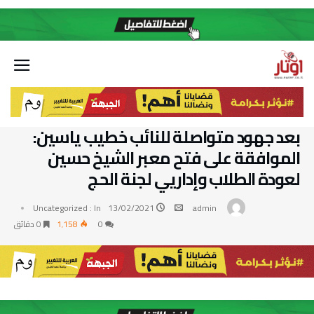
بعد جهود متواصلة للنائب خطيب ياسين:
الموافقة على فتح معبر الشيخ حسين
لعودة الطلاب وإداريي لجنة الحج
Uncategorized
In :
13/02/2021
admin
0
1٬158
0 ‫دقائق‬