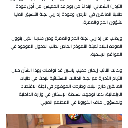
الأردن) الشمالي، ابتداءً من يوم غد الخميس، من أجل عودة
طلابنا العالقين في الأردن، وعودة إداريي لجنة التنسيق العليا
لشؤون الحج والعمرة.
ويطلب من إداريي لجنة الحج والعمرة ومن طلابنا الذين ينوون
العودة للبلاد تعبئة النموذج الخاص لطلب الدخول الموجود في
المواقع الرسمية.
وكانت النائب إيمان خطيب ياسين قد تواصلت بهذا الشأن خلال
الأيام الأخيرة مع لجنة الحالات الاستثنائية للبحث في طلبات
العالقين خارج البلاد، وطرحت الموضوع في لجنة الاقتصاد
البرلمانية، كما توجهت لسلطة الإسكان في وزارة الداخلية
ولمسؤول ملف الكورونا في المجتمع العربي.