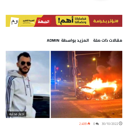
‫مقالات ذات صلة‬
‫‫المزيد بواسطة‬ ‬ ADMIN
اخبار محليه
2٬408
0
30/10/2022