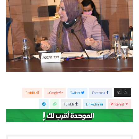
‫‫ شاركها‬
Reddit
Google+
Twitter
Facebook
Tumblr
Linkedin
Pinterest