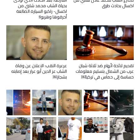
مصرع الشاب محمد عادل شلبي من
الشرطة: بعد الحادث الذي أودى
اكسال بحادث طرق
بحياة الشاب محمد شلبي من
اكسال- راكبو السيارة الضالعة
أحرقوها وهربوا!
تقديم لائحة اتّهام ضد ثلاثة شبان
عرعرة النقب: الاعلان عن وفاة
عرب من الشمال بتسليم معلومات
الشاب عز الدين أبو عرار بعد إصابته
حساسة إلى حماس في تركيا￼
بشجار￼