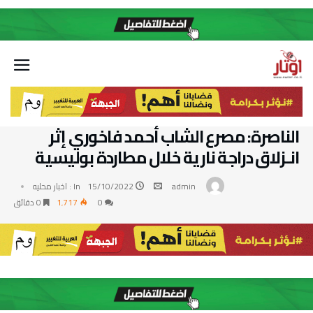
الناصرة: مصرع الشاب أحمد فاخوري إثر
انـزلاق دراجة نارية خلال مطاردة بوليسية
admin
15/10/2022
In :
اخبار محليه
0
1٬717
0 ‫دقائق‬