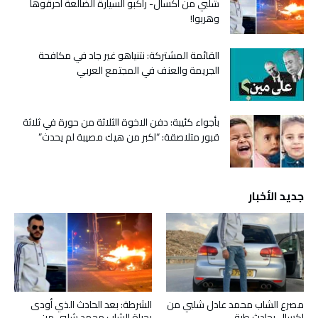
شلبي من اكسال- راكبو السيارة الضالعة أحرقوها
وهربوا!
القائمة المشتركة: نتنياهو غير جاد في مكافحة
الجريمة والعنف في المجتمع العربي
بأجواء كئيبة: دفن الاخوة الثلاثة من حورة في ثلاثة
قبور متلاصقة: “اكبر من هيك مصيبة لم يحدث”
جديد الأخبار
مصرع الشاب محمد عادل شلبي من
الشرطة: بعد الحادث الذي أودى
اكسال بحادث طرق
بحياة الشاب محمد شلبي من