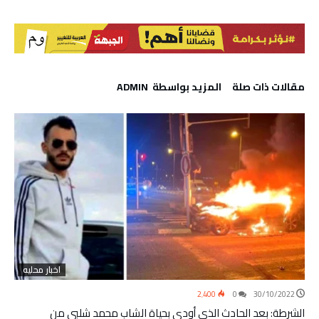
‫مقالات ذات صلة‬
‫‫المزيد بواسطة‬ ‬ ADMIN
اخبار محليه
2٬400
0
30/10/2022
الشرطة: بعد الحادث الذي أودى بحياة الشاب محمد شلبي من