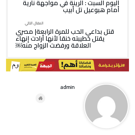
اليوم السبت : الرينة في مواجهة نارية
أمام هبوعيل تل أبيب
قتل بداعي الحب للمرة الرابعة| مصري
يقتل خطيبته خنقا لأنها أرادت إنهاء
العلاقة ورفضت الزواج منه￼
admin