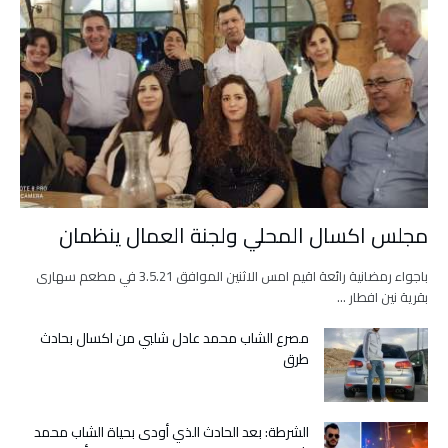
مجلس اكسال المحلي ولجنة العمال ينظمان
باجواء رمضانية رائعة اقيم امس الاثنين الموافق 3.5.21 في مطعم سهارى
بقرية نين افطار …
مصرع الشاب محمد عادل شلبي من اكسال بحادث
طرق
الشرطة: بعد الحادث الذي أودى بحياة الشاب محمد