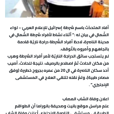
أفاد المتحدّث باسم شرطة إسرائيل للإعلام العربيّ – لواء
الشّمال في بيان له :”
أثناء نشاط لأفراد شرطة الشّمال في
مدينة الناصرة، لاحظ أفراد الشّرطة دراجة ناريّة قادمة
باتجاههم وأمروه بالتّوقف.
لم يتستجب سائق الدراجة الناريّة لأمر أفراد الشرطة وهرب
من مكان الحادث ثمّ اصطدم بالرصيف. نتيجة للحادث، أصيب
أحد سكان الناصرة في ال 20 من عمره بجروح خطيرة (وفق
مصادر طبية)، وتمّ نقله لتلقي العلاج في المستشفى
الإنجليزي” .
اعلان وفاة الشاب المصاب
علم مراسل موقع بانيت وصحيفة بانوراما أن الطواقم
الطبية في مستشفى الناصرة الإنجليزي أعلنت وفاة الشاب