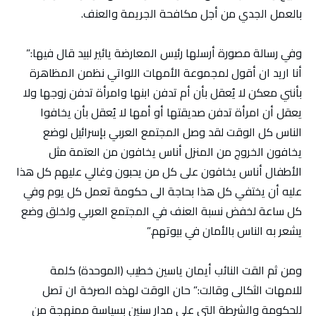
بالعمل الجدي من أجل مكافحة الجريمة والعنف.
وفي رسالة مصورة أرسلها رئيس المعارضة يائير لبيد قال فيها:”
أنا اريد ان أقول لمجموعة الأمهات اللواتي نظمن المظاهرة
بأنني معكن لا يُعقل بأن أم تدفن ابنها وامرأة تدفن زوجها ولا
يعقل أن امرأة تدفن صديقتها أو أمها لا يُعقل بأن يخافوا
الناس كل الوقت لقد وصل المجتمع العربي بإسرائيل لوضع
يخافون الخروج من المنزل أناس يخافون من العتمة مثل
الأطفال أناس يخافون على كل من يحبون وغالي عليهم كل هذا
عليه أن يختفي كل هذا بحاجة الى حكومة تعمل كل يوم وفي
كل ساعة لخفض نسبة العنف في المجتمع العربي ولخلق وضع
يشعر به الناس بالأمان في بيوتهم.”
ومن ثم القت النائب أيمان ياسين خطيب (الموحدة) كلمة
للامهات الثكالى وقالت:” حان الوقت لهذه الصرخة ان تصل
للحكومة والشرطة التي على مدار سنين بسياسة ممنهجة من