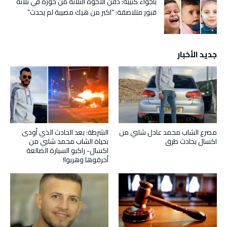
بأجواء كئيبة: دفن الاخوة الثلاثة من حورة في ثلاثة
قبور متلاصقة: “اكبر من هيك مصيبة لم يحدث”
جديد الأخبار
مصرع الشاب محمد عادل شلبي من
الشرطة: بعد الحادث الذي أودى
اكسال بحادث طرق
بحياة الشاب محمد شلبي من
اكسال- راكبو السيارة الضالعة
أحرقوها وهربوا!