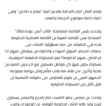
وقام الفنان الرابر تامر نفار بتقديم اغنيه “سلام يا صاحبي” وهي
اغنية خاصة بموضوع الجريمة والعنف.
وتحديث رئيس القائمة المشتركة النائب أيمن عودة قائلاً:”
المشكلة ليس الثقافة العربية بل الثقافة العنصرية للحكومة
هذه هي الحقيقة، من عليه مسؤولية القضاء على
عصابات الاجرام، السوق السوداء والخاوة من سيقضي عليهم اذا
لم تقضي عليهم الحكومة؟ نعم للمساواة الحقيقية الجوهرية،
مساواة يكون فيها كل مواطن متساوي مع اخر بدون التمييز بين
ضحية وأخرى. نحن نقف هنا بقلب متألم ولكن بهامة مرفوعة،
الجمهور العربي لن يقوم بالتفاوض على حقوقه الأساسية لن
نقبل بأقل من المساواة الحقيقية.
وتحدث عن ميرتس عضو الكنيست تمار زاندبرغ والمرشح عيساوي
فريج وقد طالبا الاثنان الحكومة التوقف عن الوعودات والبدء