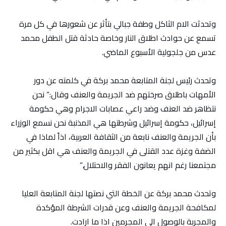
وتحدثت الام الثاكل وطفة جبالي بتأثر عن شعورها في كل مرة
تسمع عن حوادث اطلاق النار وخاصة حادثة قتل الطفل محمد
عدس من جلجولية الأسبوع الماضي.
وتحدث رئيس لجنة المتابعة محمد بركة في كلمته عن دور
الأمهات باطلاق صرختهم ضد الجريمة والعنف وقال:” نحن
نتظاهر ضد العنف وضد راعي عصابات الاجرام وهي حكومة
إسرائيل، حكومة إسرائيل وشرطتها هي المذنبة نحن نسمع الوزراء
بأن الجريمة والعنف نابعة من الثقافة العربية، اذاً لماذا في
الضفة وغزة عدد القتلى في الجريمة والعنف هي اقل بكثير من
مجتمعنا رغم انهم يعانون الفقر والاحتلال.”
وتحدث محمد بركة عن الخطة التي نصتها لجنة المتابعة العليا
لمكافحة الجريمة والعنف وعن قدرات الشرطة المؤكدة
والمجربة بالوصول الى المجرمين اذا ما ارادت.