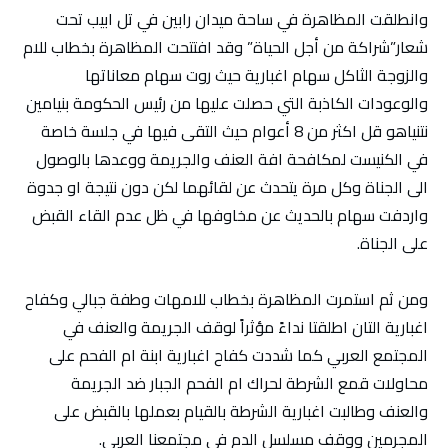
وانطلقت المظاهرة في ساحة ميدان رابين في تل ابيب تحت
شعار”شراكة من أجل الحياة” وقد افتتحت المظاهرة بخطاب للام
والزوجة الثاكل سهام اغبارية حيث روت سهام معاناتها
والوعودات الكاذبة التي حصلت عليها من رئيس الحكومة بنيامين
نتنياهو قل اكثر من 8 أعوام حيث التقى فيها في جلسة خاصة
في الكنيست لمكافحة افة العنف والجريمة ووعدها بالوصول
الى الجناة وكل مرة يتحدث عن لقائهما لكن دون نتيجة او جدوة
واردفت سهام بالحديث عن مخاوفها في ظل عدم القاء القبض
على الجناة.
ومن ثم استمرت المظاهرة بخطاب للامهات وطفة جبالي وكفاح
اغبارية التان اطلقتا نداءً مؤثراً لوقف الجريمة والعنف في
المجتمع العربي كما شددت كفاح اغبارية ابنة ام الفحم على
محاولات قمع الشرطة لحراك ام الفحم الجبار ضد الجريمة
والعنف وطالبت اغبارية الشرطة بالقيام بعملها بالقبض على
المجرمين ووقف مسلسل الدم في مجتمعنا العربي.