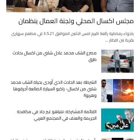
مجلس اكسال المحلي ولجنة العمال ينظمان
باجواء رمضانية رائعة اقيم امس الاثنين الموافق 3.5.21 في مطعم سهارى
بقرية نين افطار …
مصرع الشاب محمد عادل شلبي من اكسال بحادث
طرق
الشرطة: بعد الحادث الذي أودى بحياة الشاب محمد
شلبي من اكسال- راكبو السيارة الضالعة أحرقوها
وهربوا!
القائمة المشتركة: نتنياهو غير جاد في مكافحة
الجريمة والعنف في المجتمع العربي