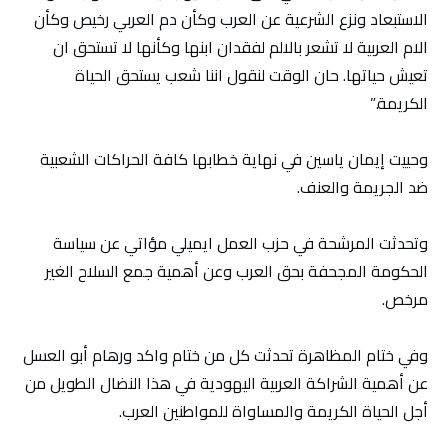
الاستبعاد ونزع الشرعية عن العرب وكأن دم العربي رخيص وكأن
الام العربية لا تشعر بالالم لفقدان ابنها وكأنها لا تستحق ان
تعيش حياتها. حان الوقت لنقول اننا شعب يستحق الحياة
الكريمة.”
وحييت إيمان ياسين في نهاية خطابها كافة الحراكات الشعبية
ضد الجريمة والعنف.
وتحدثت المرشحة في حزب العمل ايميلي مؤاتي عن سياسة
الحكومة المجحفة بحق العرب وعن أهمية جمع السلاح الغير
مرخص.
وفي ختام المظاهرة تحدثت كل من ختام واكد ورهام أبو العسل
عن أهمية الشراكة العربية اليهودية في هذا النضال الطويل من
أجل الحياة الكريمة والمساواة للمواطنين العرب.