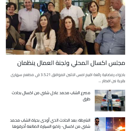
مجلس اكسال المحلي ولجنة العمال ينظمان
باجواء رمضانية رائعة اقيم امس الاثنين الموافق 3.5.21 في مطعم سهارى
بقرية نين افطار …
مصرع الشاب محمد عادل شلبي من اكسال بحادث
طرق
الشرطة: بعد الحادث الذي أودى بحياة الشاب محمد
شلبي من اكسال- راكبو السيارة الضالعة أحرقوها