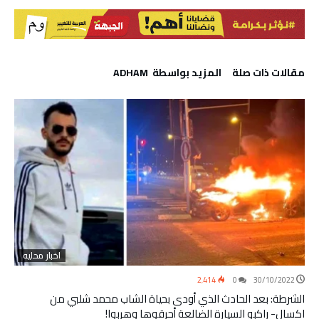
‫مقالات ذات صلة‬
‫‫المزيد بواسطة‬ ‬ ADHAM
اخبار محليه
2٬414
0
30/10/2022
الشرطة: بعد الحادث الذي أودى بحياة الشاب محمد شلبي من
اكسال- راكبو السيارة الضالعة أحرقوها وهربوا!