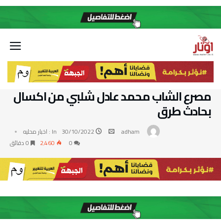
مصرع الشاب محمد عادل شلبي من اكسال
بحادث طرق
adham
30/10/2022
In :
اخبار محليه
0
2٬460
0 ‫دقائق‬