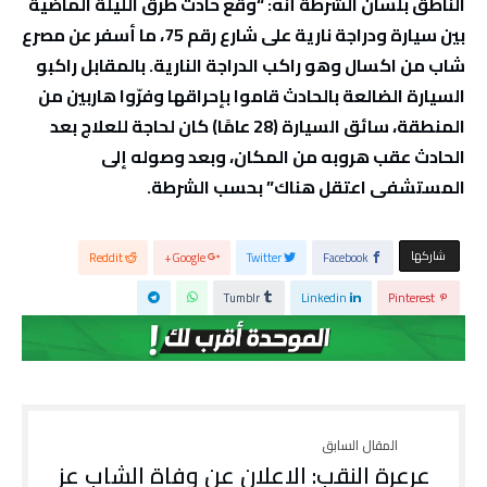
الناطق بلسان الشرطة أنّه: “وقع حادث طرق الليلة الماضية
بين سيارة ودراجة نارية على شارع رقم 75، ما أسفر عن مصرع
شاب من اكسال وهو راكب الدراجة النارية. بالمقابل راكبو
السيارة الضالعة بالحادث قاموا بإحراقها وفرّوا هاربين من
المنطقة، سائق السيارة (28 عامًا) كان لحاجة للعلاج بعد
الحادث عقب هروبه من المكان، وبعد وصوله إلى
المستشفى اعتقل هناك” بحسب الشرطة.
‫‫ شاركها‬
Reddit
Google+
Twitter
Facebook
Tumblr
Linkedin
Pinterest
عرعرة النقب: الاعلان عن وفاة الشاب عز