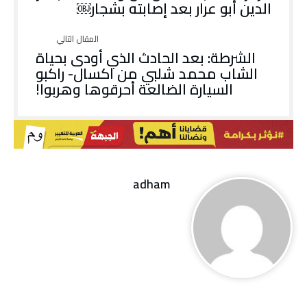
الدين أبو عرار بعد إصابته بشجار￼
الشرطة: بعد الحادث الذي أودى بحياة
الشاب محمد شلبي من اكسال- راكبو
السيارة الضالعة أحرقوها وهربوا!
adham