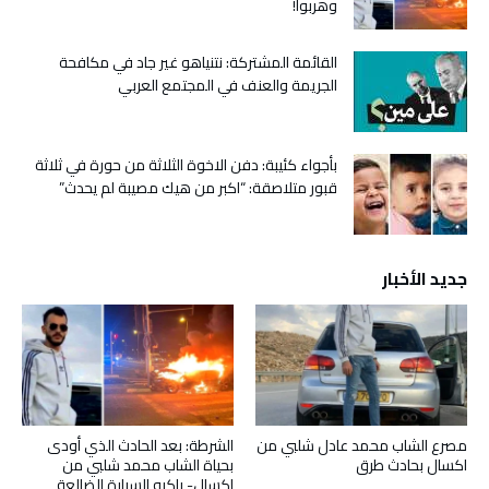
وهربوا!
القائمة المشتركة: نتنياهو غير جاد في مكافحة
الجريمة والعنف في المجتمع العربي
بأجواء كئيبة: دفن الاخوة الثلاثة من حورة في ثلاثة
قبور متلاصقة: “اكبر من هيك مصيبة لم يحدث”
جديد الأخبار
مصرع الشاب محمد عادل شلبي من
الشرطة: بعد الحادث الذي أودى
اكسال بحادث طرق
بحياة الشاب محمد شلبي من
اكسال- راكبو السيارة الضالعة