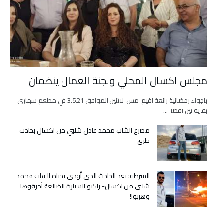
مجلس اكسال المحلي ولجنة العمال ينظمان
باجواء رمضانية رائعة اقيم امس الاثنين الموافق 3.5.21 في مطعم سهارى
بقرية نين افطار …
مصرع الشاب محمد عادل شلبي من اكسال بحادث
طرق
الشرطة: بعد الحادث الذي أودى بحياة الشاب محمد
شلبي من اكسال- راكبو السيارة الضالعة أحرقوها
وهربوا!