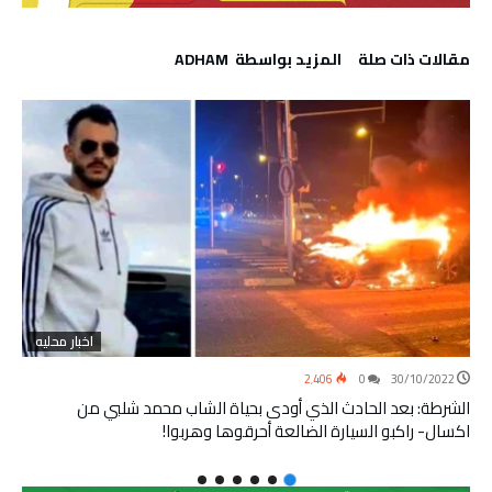
‫مقالات ذات صلة‬
‫‫المزيد بواسطة‬ ‬ ADHAM
اخبار محليه
2٬406
0
30/10/2022
الشرطة: بعد الحادث الذي أودى بحياة الشاب محمد شلبي من
اكسال- راكبو السيارة الضالعة أحرقوها وهربوا!