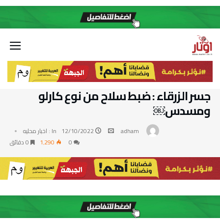
جسر الزرقاء : ضبط سلاح من نوع كارلو
ومسدس￼
adham
12/10/2022
In :
اخبار محليه
0
1٬290
0 ‫دقائق‬