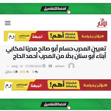
تعيين المدرب حسام أبو صالح مدربًا لمكابي
أبناء أبو سنان بدلًا من المدرب أحمد الحاج
adham
27/09/2022
In :
رياضه
0
815
0 ‫دقائق‬