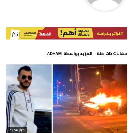
‫مقالات ذات صلة‬
‫‫المزيد بواسطة‬ ‬ ADHAM
اخبار محليه