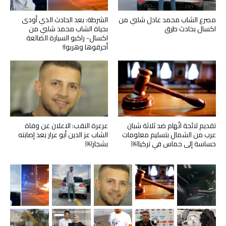
مصرع الشاب محمد عادل شلبي من
الشرطة: بعد الحادث الذي أودى
اكسال بحادث طرق
بحياة الشاب محمد شلبي من
اكسال- راكبو السيارة الضالعة
أحرقوها وهربوا!
تقديم لائحة اتّهام ضد ثلاثة شبان
عرعرة النقب: الاعلان عن وفاة
عرب من الشمال بتسليم معلومات
الشاب عز الدين أبو عرار بعد إصابته
حساسة إلى حماس في تركيا￼
بشجار￼