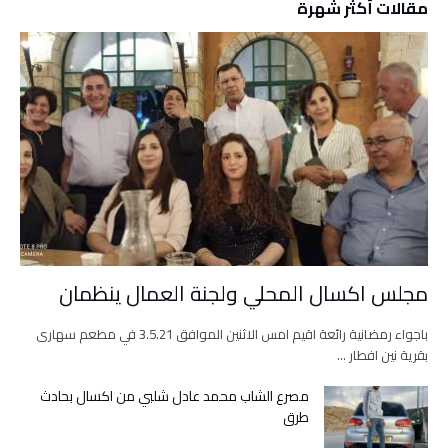
مقالات أكثر شهرة
مجلس اكسال المحلي ولجنة العمال ينظمان
باجواء رمضانية رائعة اقيم امس الاثنين الموافق 3.5.21 في مطعم سهارى
بقرية نين افطار …
مصرع الشاب محمد عادل شلبي من اكسال بحادث
طرق