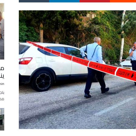
مج
ين
min
مطع