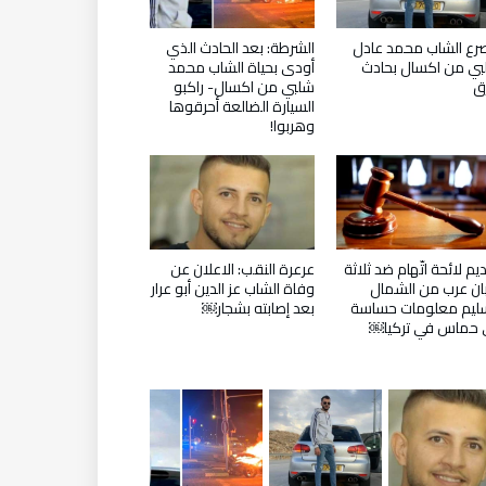
ع الشاب محمد عادل
الشرطة: بعد الحادث الذي
ي من اكسال بحادث
أودى بحياة الشاب محمد
ق
شلبي من اكسال- راكبو
السيارة الضالعة أحرقوها
وهربوا!
يم لائحة اتّهام ضد ثلاثة
عرعرة النقب: الاعلان عن
ن عرب من الشمال
وفاة الشاب عز الدين أبو عرار
ليم معلومات حساسة
بعد إصابته بشجار￼
 حماس في تركيا￼