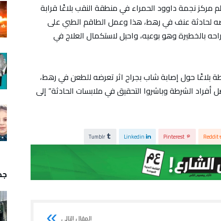
لم مركز نجمة داوود الحمراء في منطقة النقب بلاغًا قرابة
ابة شاب (26 عامًا) اثر تعرضه لحادثة عنف في رهط، هذا وعمل الطاقم الطبي على
حه بالخطيرة وهو بوعيه، واحيل لاستكمال العلاج في
رطة بلاغًا حول إصابة شاب بجراح اثر تعرضه للطعن في رهط،
أفراد الشرطة وباشروا التحقيق في ملابسات الحادثة” إلى
Tumblr
Linkedin
Pinterest
Reddit
جدي