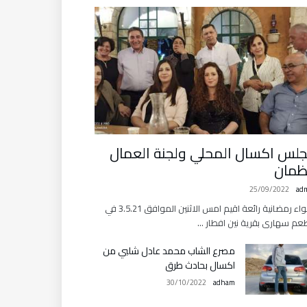
لس اكسال المحلي ولجنة العمال
ظمان
25/09/2022
ad
باجواء رمضانية رائعة اقيم امس الاثنين الموافق 3.5.21 في
م سهارى بقرية نين افطار …
مصرع الشاب محمد عادل شلبي من
اكسال بحادث طرق
30/10/2022
adham