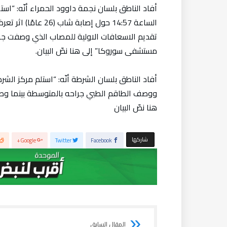
أفاد الناطق بلسان نجمة داوود الحمراء أنّه: “است
الساعة 14:57 حول إص
تقديم الاسعافات الاولية للمصاب الذي وصفت جرا
مستشفى سوروكا” إلى هنا نصّ البيان.
أفاد الناطق بلسان الشرطة أنّه: “استلم مركز الش
ووصف الطاقم الطبي جراحه بالمتوسطة بينما وصل 
هنا نصّ البيان
‫‫ شاركها‬
Google+
Twitter
Facebook