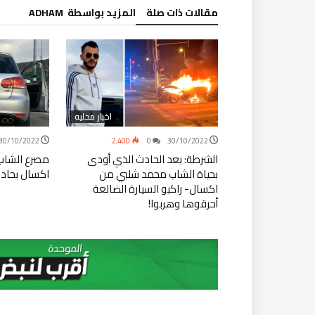
‫مقالات ذات صلة‬
‫‫المزيد بواسطة‬ ‬ ADHAM
اخبار محليه
اخبار محليه
30/10/2022
2٬400
0
30/10/2022
1٬705
ص أحدهم بجراح
الشرطة: بعد الحادث الذي أودى
مصرع الشاب
 طرق قرب اكسال
بحياة الشاب محمد شلبي من
اكسال بحاد
اكسال- راكبو السيارة الضالعة
أحرقوها وهربوا!