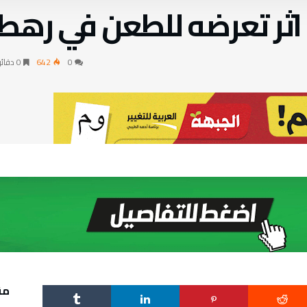
 اثر تعرضه للطعن في رهط
0
642
0 ‫دقائق‬
مق