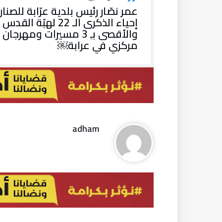
عمر نصّار رئيس بلدية عرّابة للصنار
إحياء الذكرى الـ 22 لهبّة القدس
والأقصى بـِ 3 مسيرات ومهرجان
مركزي في عرابة￼
adham