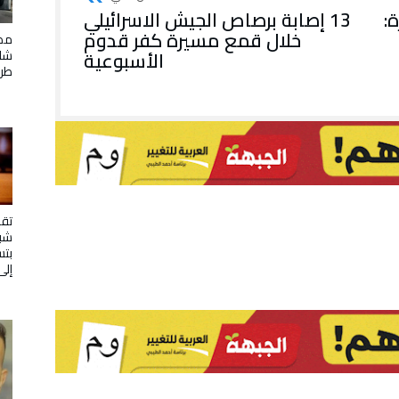
ة:
13 إصابة برصاص الجيش الاسرائيلي
خلال قمع مسيرة كفر قدوم
مصر
الأسبوعية
شلب
طر
تقد
شبا
بتس
إلى