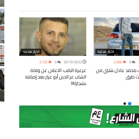
اخبار محليه
اخبار محليه
/2022
2٬132
0
20/10/2022
2٬450
0
 محمد عادل شلبي من
عرعرة النقب: الاعلان عن وفاة
تقديم ل
ث طرق
الشاب عز الدين أبو عرار بعد إصابته
عرب من
بشجار￼
حساسة 