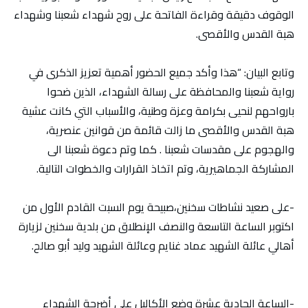
الوقوف دقيقة وقراءة الفاتحة على روح شهداء شعبنا وشهداء
هبة القدس والأقصى.
وتابع البيان: “هذا وأكد جميع الحضور أهمية تعزيز الذكرى في
رواية شعبنا والمحافظة على رسالة الشهداء، الذين ضحوا
بارواحهم لنحيى بكرامة وعزة وطنية، والأسباب التي كانت عشية
هبة القدس والأقصى ما زالت قائمة من قوانين عنصرية،
والهجوم على مقدسات شعبنا . كما وتم دعوة شعبنا الى
المشاركة الجماهيرية، وتم اتخاذ القرارات والخطوات التالية.
-على صعيد نشاطات سخنين،صبيحة يوم السبت القادم الأول من
اكتوبر الساعة التاسعة والنصف الإنطلاق من بلدية سخنين لزيارة
أهالي عائلة الشهيد عماد غنايم وعائلة الشهيد وليد أبو صالح.
-الساعة الحادية عشرة وضع الأكاليل على أضرحة الشهداء