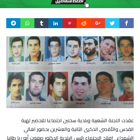
عقدت اللجنة الشعبية وبلدية سخنين اجتماعا للتحضير لهبة
القدس والأقصى الذكرى الثانية والعشرين بحضور اهالي
الشهداء . افتتح الاجتماع رئيس البلدية الدكتور صفوت أبو ريا طالبا