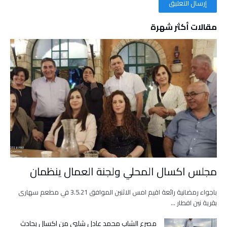
مقالات أكثر شهرة
مجلس اكسال المحلي ولجنة العمال ينظمان
باجواء رمضانية رائعة اقيم امس الاثنين الموافق 3.5.21 في مطعم سهارى
بقرية نين افطار …
مصرع الشاب محمد عادل شلبي من اكسال بحادث