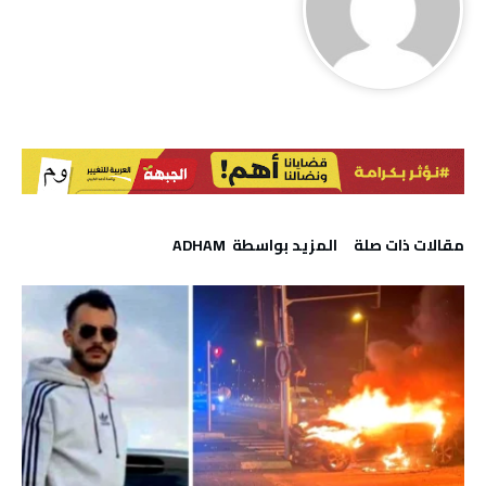
‫مقالات ذات صلة‬
‫‫المزيد بواسطة‬ ‬ ADHAM