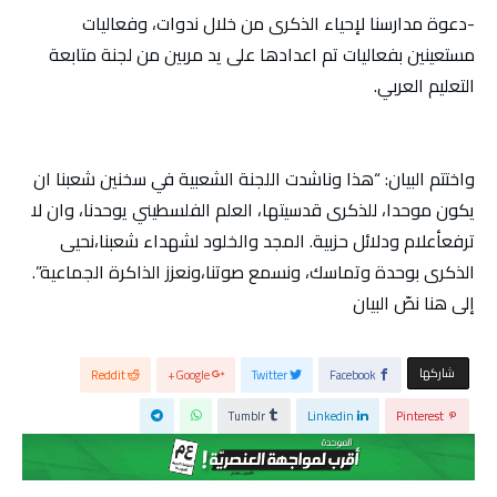
-دعوة مدارسنا لإحياء الذكرى من خلال ندوات، وفعاليات
مستعينين بفعاليات تم اعدادها على يد مربين من لجنة متابعة
التعليم العربي.
واختتم البيان: “هذا وناشدت اللجنة الشعبية في سخنين شعبنا ان
يكون موحدا، للذكرى قدسيتها، العلم الفلسطيني يوحدنا، وان لا
ترفعأعلام ودلائل حزبية. المجد والخلود لشهداء شعبنا،نحيى
الذكرى بوحدة وتماسك، ونسمع صوتنا،ونعزز الذاكرة الجماعية”.
إلى هنا نصّ البيان
‫‫ شاركها‬
Reddit
Google+
Twitter
Facebook
Tumblr
Linkedin
Pinterest