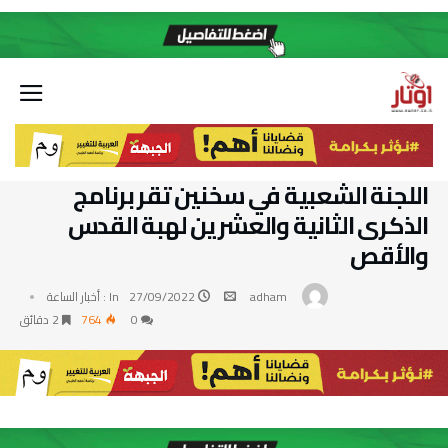
اللجنة الشعبية في سخنين تقر برنامج
الذكرى الثانية والعشرين لهبة القدس
والأقص
adham
27/09/2022
In :
أخبار الساعة
0
764
2 ‫دقائق‬