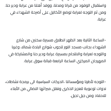
واستقبال الوفود من قرانا ومدننا، ووفد أهلنا من عرابة ودير حنا.
ومن ثم التوجه لعرابة لوضع الأكاليل على أضرحة الشهداء في
عرابة.
-الساعة الثانية بعد الظهر انطلاق مسيرة سخنين من شارع
الشهداء بجانب مسجد النور لتجوب شوارع البلدة شمالا، وغربا
والتوجه لعرابة والالتحام بمسيرة عرابة ودير حنا والمشاركة في
المهرجان المركزي الساعة الرابعة قبالة سوق عرابة.
-التوجه لأطرنا ومؤسساتنا ،الحركات السياسية الى برمجة نشاطات،
ندوات توعوية لتعزيز الذكرى وننقل ميراثها النضالي من الأبناء
للاحفاد ومن جيل لجيل.