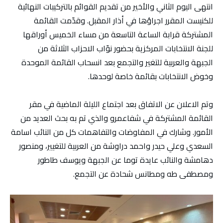
انتهى اليوم الثاني والأخير من تقديم القوائم بالتركيبات النهائية
للكنيست المقرر اجراؤها في أذار المقبل. وقدّمت القائمة
المشتركة قرابة الساعة التاسعة من مساء الخميس أوراقها
للجنة الانتخابات المركزية بحضور نوّاب الاحزاب الثلاثة من
الجبهة والعربية للتغير والتجمع بعد انسحاب القائمة الموحدة
وخوض الانتخابات بقائمة خاصة لوحدها.
وتم الاعلان عن الاتفاق بعد اجتماع الليلة الماضية في مقر
القائمة المشتركة في شفاعمرو والذي تم به بحث العديد من
الأمور. وشارك في المفاوضات والتفاهمات كل من النائب اسامة
السعدي وعلي حيدر واحمد دراوشة من العربية للتغيير، ومنصور
دهامشة والنائب عايدة توما عن الجبهة ويوسف طاطور
ومصطفى طه ومطانس شحادة عن التجمع.