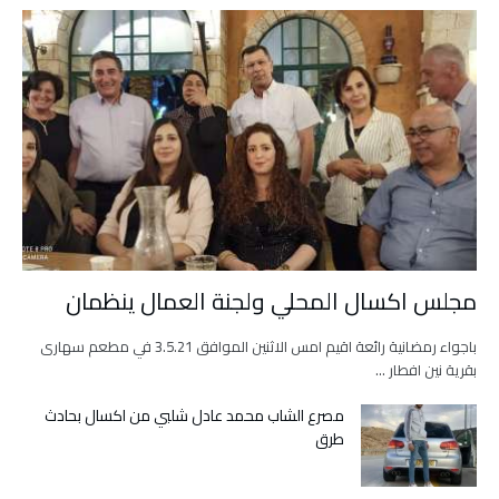
مجلس اكسال المحلي ولجنة العمال ينظمان
باجواء رمضانية رائعة اقيم امس الاثنين الموافق 3.5.21 في مطعم سهارى
بقرية نين افطار …
مصرع الشاب محمد عادل شلبي من اكسال بحادث
طرق