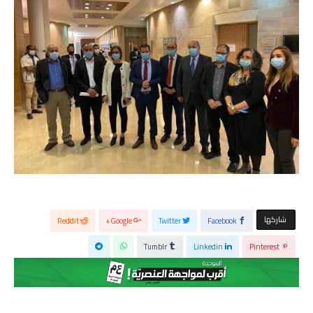
‫‫ شاركها‬
Reddit
Google+
Twitter
Facebook
Tumblr
Linkedin
Pinterest