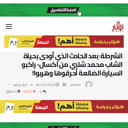
الشرطة: بعد الحادث الذي أودى بحياة
الشاب محمد شلبي من اكسال- راكبو
السيارة الضالعة أحرقوها وهربوا!
adham
30/10/2022
In :
اخبار محليه
0
2٬407
0 ‫دقائق‬