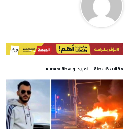
‫مقالات ذات صلة‬
‫‫المزيد بواسطة‬ ‬ ADHAM