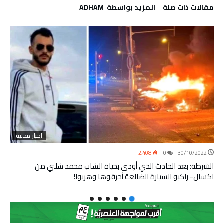
‫مقالات ذات صلة‬
‫‫المزيد بواسطة‬ ‬ ADHAM
اخبار محليه
2٬408
0
30/10/2022
الشرطة: بعد الحادث الذي أودى بحياة الشاب محمد شلبي من
اكسال- راكبو السيارة الضالعة أحرقوها وهربوا!