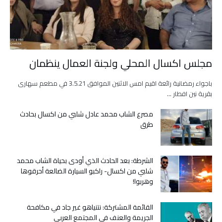
مجلس اكسال المحلي ولجنة العمال ينظمان
باجواء رمضانية رائعة اقيم امس الاثنين الموافق 3.5.21 في مطعم سهارى
بقرية نين افطار …
مصرع الشاب محمد عادل شلبي من اكسال بحادث
طرق
الشرطة: بعد الحادث الذي أودى بحياة الشاب محمد
شلبي من اكسال- راكبو السيارة الضالعة أحرقوها
وهربوا!
القائمة المشتركة: نتنياهو غير جاد في مكافحة
الجريمة والعنف في المجتمع العربي