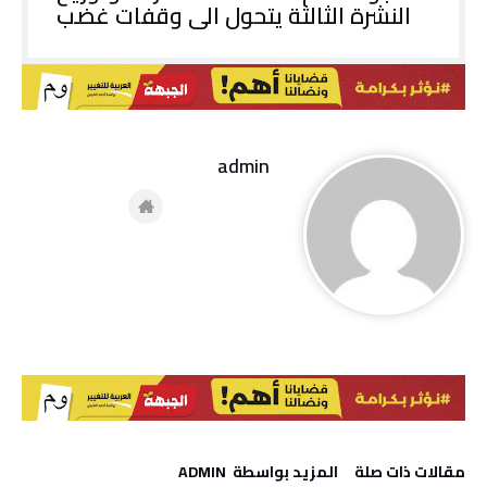
النشرة الثالثة يتحول الى وقفات غضب
admin
‫مقالات ذات صلة‬
‫‫المزيد بواسطة‬ ‬ ADMIN