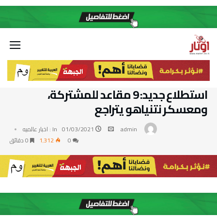
استطلاع جديد: 9 مقاعد للمشتركة،
ومعسكر نتنياهو يتراجع
admin
01/03/2021
In :
اخبار عالميه
0
1٬312
0 ‫دقائق‬