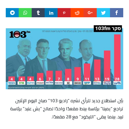
بيّن استطلاع جديد للرأي نشره “راديو 103” صباح اليوم الإثنين
تراجع “يمينا” برئاسة بينط مقعدًا واحدًا لصالح “يش عتيد” برئاسة
لبيد. بينما يبقى “الليكود” مع 28 مقعدًا.