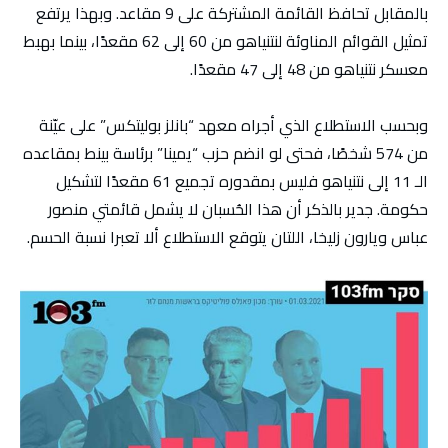
بالمقابل تحافظ القائمة المشتركة على 9 مقاعد. وبهذا يرتفع
تمثيل القوائم المناوئة لنتنياهو من 60 إلى 62 مقعدًا، بينما بهبط
معسكر نتنياهو من 48 إلى 47 مقعدًا.
وبحسب الاستطلاع الذي أجراه معهد “بانلز بوليتكس” على عيّنة
من 574 شخصًا، فحتى لو انضم حزب “يمينا” برئاسة بينط بمقاعده
الـ 11 إلى نتنياهو فليس بمقدوره تجميع 61 مقعدًا لتشكيل
حكومة. جدير بالذكر أن هذا الحُسبان لا يشمل قائمتي منصور
عباس ويارون زليخا، اللتان يتوقع الاستطلاع ألا تعبرا نسبة الحسم.