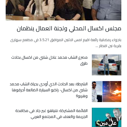
مجلس اكسال المحلي ولجنة العمال ينظمان
باجواء رمضانية رائعة اقيم امس الاثنين الموافق 3.5.21 في مطعم سهارى
بقرية نين افطار …
مصرع الشاب محمد عادل شلبي من اكسال بحادث
طرق
الشرطة: بعد الحادث الذي أودى بحياة الشاب محمد
شلبي من اكسال- راكبو السيارة الضالعة أحرقوها
وهربوا!
القائمة المشتركة: نتنياهو غير جاد في مكافحة
الجريمة والعنف في المجتمع العربي