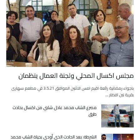
مجلس اكسال المحلي ولجنة العمال ينظمان
باجواء رمضانية رائعة اقيم امس الاثنين الموافق 3.5.21 في مطعم سهارى
بقرية نين افطار …
مصرع الشاب محمد عادل شلبي من اكسال بحادث
طرق
الشرطة: بعد الحادث الذي أودى بحياة الشاب محمد