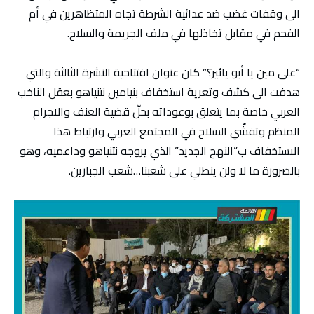
الى وقفات غضب ضد عدائية الشرطة تجاه المتظاهرين في أم
الفحم في مقابل تخاذلها في ملف الجريمة والسلاح.
“على مين يا أبو يائير؟” كان عنوان افتتاحية النشرة الثالثة والتي
هدفت الى كشف وتعرية استخفاف بنيامين نتنياهو بعقل الناخب
العربي خاصة بما يتعلق بوعوداته بحلّ قضية العنف والاجرام
المنظم وتفشّي السلاح في المجتمع العربي وارتباط هذا
الاستخفاف ب”النهج الجديد” الذي يروجه نتنياهو وداعميه، وهو
بالضرورة ما لا ولن ينطلي على شعبنا…شعب الجبارين.