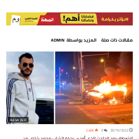
‫مقالات ذات صلة‬
‫‫المزيد بواسطة‬ ‬ ADMIN
اخبار محليه
2٬406
0
30/10/2022
الشرطة: بعد الحادث الذي أودى بحياة الشاب محمد شلبي من