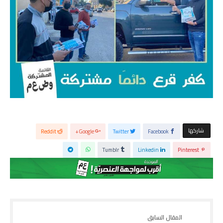
‫‫ شاركها‬
Reddit
Google+
Twitter
Facebook
Tumblr
Linkedin
Pinterest