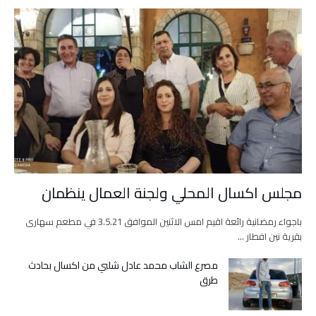
مجلس اكسال المحلي ولجنة العمال ينظمان
باجواء رمضانية رائعة اقيم امس الاثنين الموافق 3.5.21 في مطعم سهارى
بقرية نين افطار …
مصرع الشاب محمد عادل شلبي من اكسال بحادث
طرق