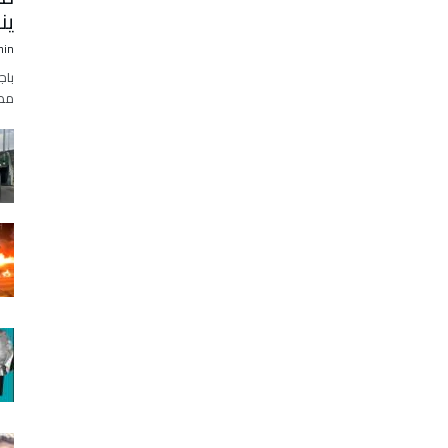
ين
min
مطع