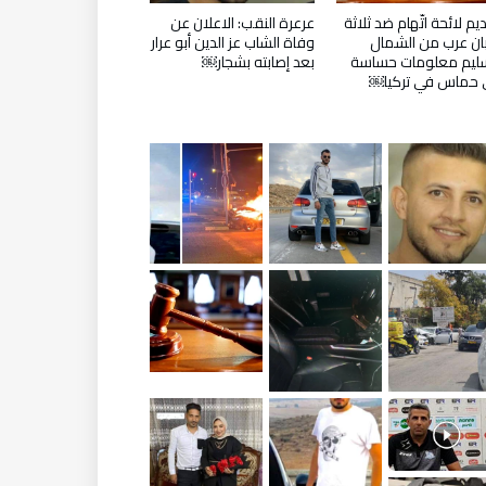
يم لائحة اتّهام ضد ثلاثة
عرعرة النقب: الاعلان عن
ن عرب من الشمال
وفاة الشاب عز الدين أبو عرار
ليم معلومات حساسة
بعد إصابته بشجار￼
 حماس في تركيا￼