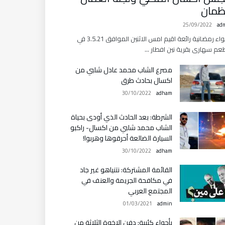
ظمان
25/09/2022
ad
باجواء رمضانية رائعة اقيم امس الاثنين الموافق 3.5.21 في
م سهارى بقرية نين افطار …
مصرع الشاب محمد عادل شلبي من
اكسال بحادث طرق
30/10/2022
adham
الشرطة: بعد الحادث الذي أودى بحياة
الشاب محمد شلبي من اكسال- راكبو
السيارة الضالعة أحرقوها وهربوا!
30/10/2022
adham
القائمة المشتركة: نتنياهو غير جاد
في مكافحة الجريمة والعنف في
المجتمع العربي
01/03/2021
admin
بأجواء كئيبة: دفن الاخوة الثلاثة من