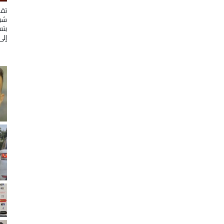
تقد
شبا
بتس
إلى