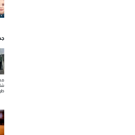
جدي
مصر
شلب
طر