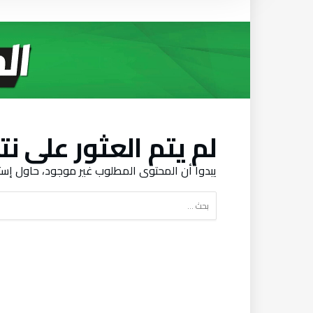
‫لم يتم العثور على نت‬
‫يبدوا أن المحتوى المطلوب غير موجود، حاول إست‬
البحث
عن: