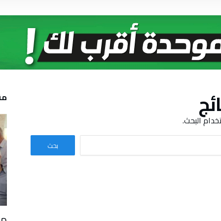
ائج
مق
خدام البحث.
مج