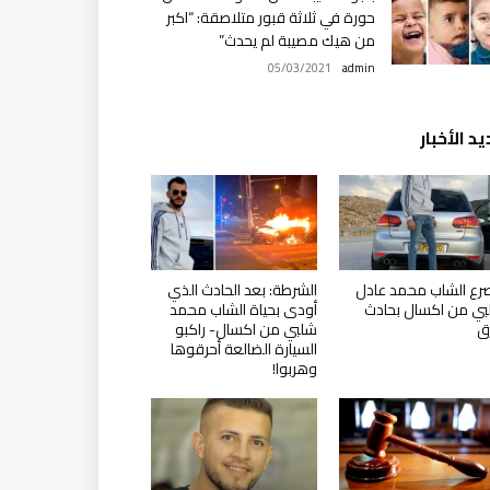
حورة في ثلاثة قبور متلاصقة: “اكبر
من هيك مصيبة لم يحدث”
05/03/2021
admin
د الأخبار
ع الشاب محمد عادل
الشرطة: بعد الحادث الذي
ي من اكسال بحادث
أودى بحياة الشاب محمد
ق
شلبي من اكسال- راكبو
السيارة الضالعة أحرقوها
وهربوا!