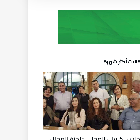
الات أكثر شهرة
لس اكسال المحلي ولجنة العمال